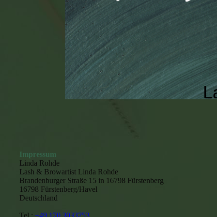
L
Impressum
Linda Rohde
Lash & Browartist Linda Rohde
Brandenburger Straße 15 in 16798 Fürstenberg
16798 Fürstenberg/Havel
Deutschland
Tel.:
+49 170 3033753