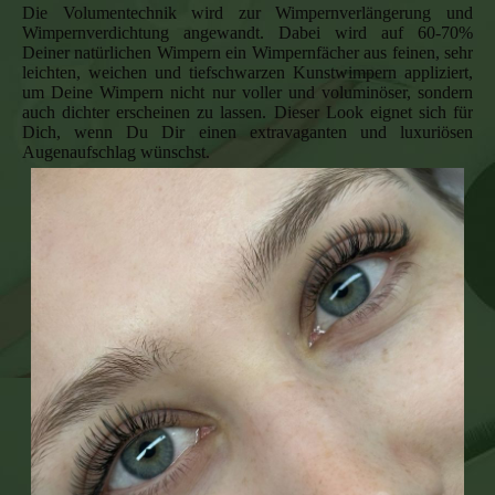
Die Volumentechnik wird zur Wimpernverlängerung und
Wimpernverdichtung angewandt. Dabei wird auf 60-70%
Deiner natürlichen Wimpern ein Wimpernfächer aus feinen, sehr
leichten, weichen und tiefschwarzen Kunstwimpern appliziert,
um Deine Wimpern nicht nur voller und voluminöser, sondern
auch dichter erscheinen zu lassen. Dieser Look eignet sich für
Dich, wenn Du Dir einen extravaganten und luxuriösen
Augenaufschlag wünschst.