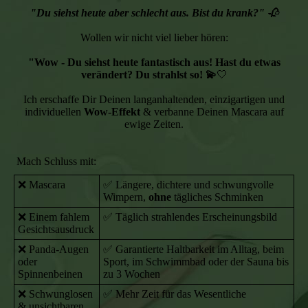
"Du siehst heute aber schlecht aus. Bist du krank?"
🥀
Wollen wir nicht viel lieber hören:
"Wow - Du siehst heute fantastisch aus! Hast du etwas
verändert? Du strahlst so! 💫
🤍
Ich erschaffe Dir Deinen langanhaltenden, einzigartigen und
individuellen
Wow-Effekt
& verbanne Deinen Mascara auf
ewige Zeiten.
Mach Schluss mit:
❌ Mascara
✅ Längere, dichtere und schwungvolle
Wimpern,
ohne
tägliches Schminken
❌ Einem fahlem
✅ Täglich strahlendes Erscheinungsbild
Gesichtsausdruck
❌ Panda-Augen
✅ Garantierte Haltbarkeit im Alltag, beim
oder
Sport, im Schwimmbad oder der Sauna bis
Spinnenbeinen
zu 3 Wochen
❌ Schwunglosen
✅ Mehr Zeit für das Wesentliche
& unsichtbaren