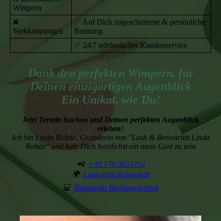
Wimpern
❌
✅ Auf Dich zugeschnittene & persönliche
Verklumpungen
Beratung
✅ 24/7 telefonischer Kundenservice
Dank den perfekten Wimpern, für
Deinen einzigartigen Augenblick
Ein Unikat, wie Du!
Jetzt Termin buchen und Deinen perfekten Augenblick
erleben!
Ich bin Linda Rohde, Gründerin von "Lash & Browartist Linda
Rohde" und lade Dich herzlichst ein mein Gast zu sein
📲
+49 170 3033753
🌍
Lashartist.lindarohde
💻
Beautinda Buchungsportal