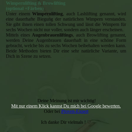
Wimpernlifting & Browlifting
(optional +Färben)
Unter einem
Wimpernlifting
, auch Lashlifting genannt, wird
eine dauerhafte Biegung der natürlichen Wimpern verstanden.
Sie gibt ihnen einen tollen Schwung und lässt die Wimpern für
sechs Wochen nicht nur voller, sondern auch länger erscheinen.
Mittels eines
Augenbrauenliftings
, auch Browlifting genannt,
werden Deine Augenbrauen dauerhaft in eine schöne Form
gebracht, welche bis zu sechs Wochen beibehalten werden kann.
Beide Methoden bieten Dir eine sehr natürliche Variante, um
Dich in Szene zu setzen.
Deine Meinung ist mir wichtig!
Mit nur einem Klick kannst Du mich bei Google bewerten.
Oder bei
Proven-Expert
Ich danke Dir vielmals ! ♡