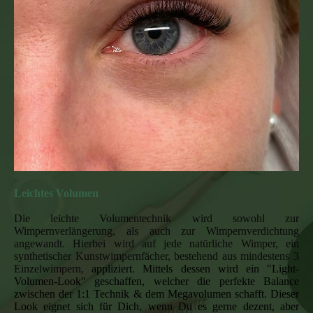
Leichtes Volumen
Die leichte Volumentechnik
wird sowohl zur
Wimpernverlängerung, als auch zur Wimpernverdichtung
angewandt. Hierbei wird auf jede natürliche Wimper, ein
synthetischer Kunstwimpernfächer, bestehend aus mindestens 3
Einzelwimpern,
appliziert. Mittels dessen wird ein "Light-
Volumen-Look" geschaffen, welcher die perfekte Balance
zwischen der 1:1 Technik & dem Megavolumen schafft. Dieser
Look eignet sich für Dich, wenn Du es gerne dezent, aber