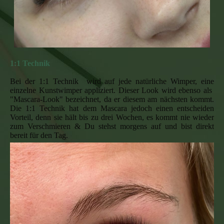
1:1 Technik
Bei der 1:1 Technik wird auf jede natürliche Wimper, eine
einzelne Kunstwimper appliziert. Dieser Look wird ebenso als
"Mascara-Look" bezeichnet, da er diesem am nächsten kommt.
Die 1:1 Technik hat dem Mascara jedoch einen entscheiden
Vorteil, denn sie hält bis zu drei Wochen, es kommt nie wieder
zum Verschmieren & Du stehst morgens auf und bist direkt
bereit für den Tag.