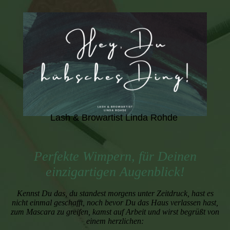
Lash & Browartist Linda Rohde
Perfekte Wimpern, für Deinen
einzigartigen Augenblick!
Kennst Du das, du standest morgens unter Zeitdruck, hast es
nicht einmal geschafft, noch bevor Du das Haus verlassen hast,
zum Mascara zu greifen, kamst auf Arbeit und wirst begrüßt von
einem herzlichen: